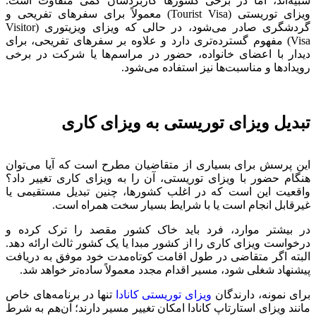
شبیه‌اند، اما در برخی کشورها کاربردشان کمی متفاوت است.
ویزای توریستی (Tourist Visa) معمولاً برای سفرهای تفریحی و
گردشگری صادر می‌شود، در حالی که ویزای ویزیتوری (Visitor
Visa) مفهوم گسترده‌تری دارد و علاوه بر سفرهای تفریحی، برای
دیدار با اعضای خانواده، حضور در مراسم‌ها یا شرکت در برخی
رویدادها و مناسبت‌ها نیز استفاده می‌شود.
تبدیل ویزای توریستی به ویزای کاری
این پرسش برای بسیاری از متقاضیان مطرح است که آیا می‌توان
هنگام حضور با ویزای توریستی، آن را به ویزای کاری تغییر داد؟
واقعیت این است که در اغلب کشورها، چنین تبدیل مستقیمی یا
غیرقابل انجام است یا با شرایط بسیار سخت همراه است.
در بیشتر موارد، فرد باید خاک کشور مقصد را ترک کرده و
درخواست ویزای کاری را از کشور مبدا یا یک کشور ثالث ارائه دهد.
البته اگر متقاضی در طول اقامت کوتاه‌مدت خود موفق به دریافت
پیشنهاد شغلی شود، مسیر اقدام مجدد معمولاً ساده‌تر خواهد شد.
برای نمونه، دارندگان
ویزای توریستی کانادا
تنها در برنامه‌های خاص
مانند ویزای استارتاپ کانادا امکان تغییر مسیر دارند؛ آن‌هم به شرط