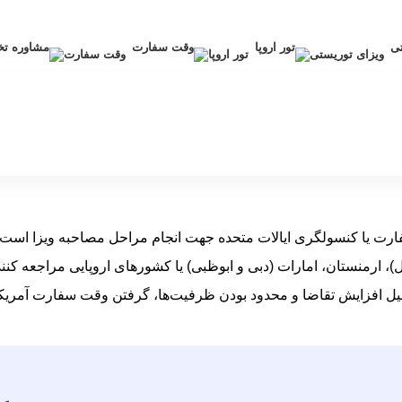
ویزای توریستی
تور اروپا
وقت سفارت
یا کنسولگری ایالات متحده جهت انجام مراحل مصاحبه ویزا است. متقا
)، ارمنستان، امارات (دبی و ابوظبی) یا کشورهای اروپایی مراجعه کنن
 دلیل افزایش تقاضا و محدود بودن ظرفیت‌ها، گرفتن وقت سفارت آمریکا